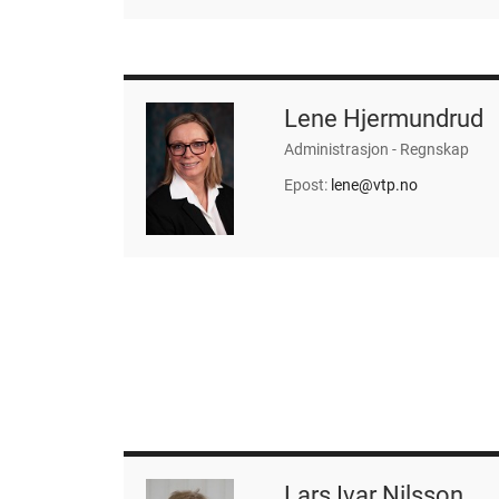
Lene Hjermundrud
Administrasjon - Regnskap
Epost:
lene@vtp.no
Lars Ivar Nilsson