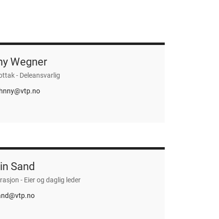
ny Wegner
tak - Deleansvarlig
ohnny@vtp.no
in Sand
asjon - Eier og daglig leder
and@vtp.no