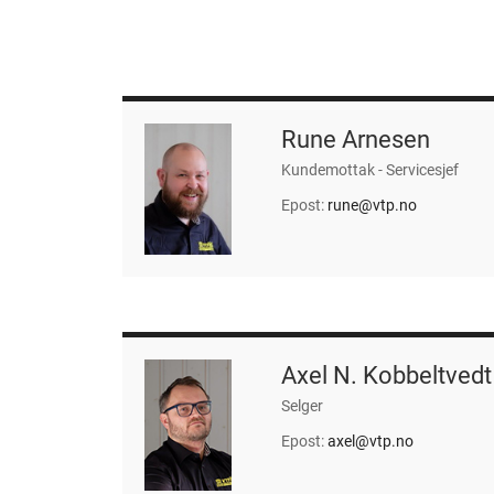
Rune Arnesen
Kundemottak - Servicesjef
Epost:
rune@vtp.no
Axel N. Kobbeltvedt
Selger
Epost:
axel@vtp.no