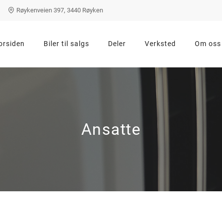
Røykenveien 397, 3440 Røyken
orsiden
Biler til salgs
Deler
Verksted
Om oss
Ansatte