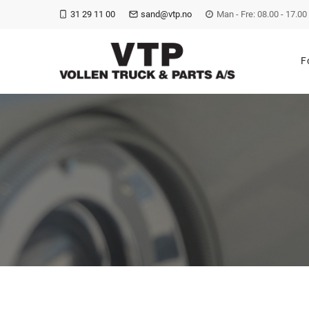
31 29 11 00
sand@vtp.no
Man - Fre: 08.00 - 17.00
F