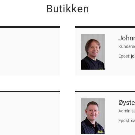
Butikken
John
Kundemot
Epost:
j
Øyste
Administr
Epost:
s